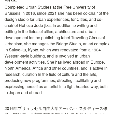
Completed Urban Studies at the Free University of 
Brussels in 2016, since 2021 she has been co-chair of the 
design studio for urban experiences, for Cities, and co-
chair of Hohoza Jodo-jiza. In addition to writing and 
editing in the fields of cities, architecture and urban 
development for the publishing label Traveling Circus of 
Urbanism, she manages the Bridge Studio, an art complex 
in Sakyo-ku, Kyoto, which was renovated from a 1934 
Western-style building, and is involved in urban 
development activities. She has lived abroad in Europe, 
North America, Africa and other countries, and is active in 
research, curation in the field of culture and the arts, 
producing new programmes, directing, facilitating and 
expressing herself as an artist in a light-hearted way, both 
in Japan and abroad.
2016年ブリュッセル自由大学アーバン・スタディーズ修