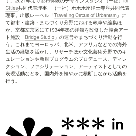
了。2021年より都市体験のデザインスタジオ（一社）
for 
Cities
共同代表理事、（一社）ホホホ座浄土寺座共同代表
理事。出版レーベル「
Traveling Circus of Urbanism
」に
て都市・建築・まちづくり分野における執筆や編集ほ
か、京都左京区にて1934年築の洋館を改修した複合アー
ト施設「
Bridge Studio
」の運営やまちづくり活動を行
う。これまでヨーロッパ、北米、アフリカなどでの海外
生活の経験を活かし、リサーチほか文化芸術分野でのキ
ュレーションや新規プログラムのプロデュース、ディレ
クション、ファシリテーション、アーティストとしての
表現活動などを、国内外を軽やかに横断しながら活動を
行う。