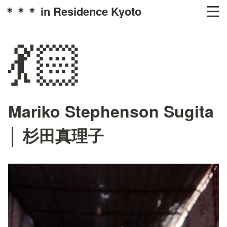
＊＊＊ in Residence Kyoto
💃🏻
Mariko Stephenson Sugita
│ 杉田真理子