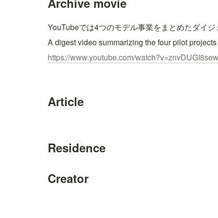
Archive movie
YouTubeでは4つのモデル事業をまとめたダイ
A digest video summarizing the four pilot projects
https://www.youtube.com/watch?v=znvDUGI8se
Article
Residence
Creator