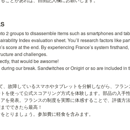
することがあれば、自由記入欄にお願いします。
LS
t into 2 groups to disassemble items such as smartphones and ta
airability Index evaluation sheet. You’ll research factors like parts
’s score at the end. By experiencing France’s system firsthand, 
ructure and challenges.

fectly, that would be awsome!

h during our break. Sandwitches or Onigiri or so are included in t
れて、故障しているスマホやタブレットを分解しながら、フラン
ートを使って公式スコアリング方式を体験します。部品の入手
コアを発表。フランスの制度を実際に体感することで、評価方
までできたら最高！

食をとりましょう。参加費に軽食を含みます。