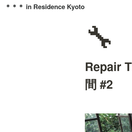
＊＊＊ in Residence Kyoto
🔧
Repair
間 #2