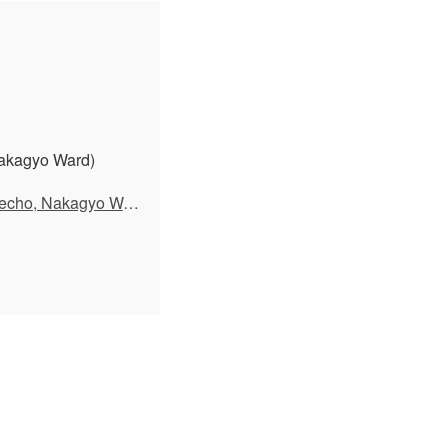
 Nakagyo Ward)
有限会社ひのでやエコライフ研究所 · 27-4 Mibuamagaikecho, Nakagyo Ward, Kyoto, 604-8874, Japan