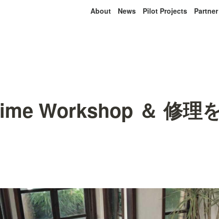
About
News
Pilot Projects
Partner
 Time Workshop ＆ 