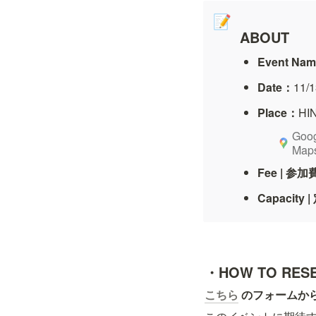
📝
ABOUT
Event Na
Date：
11/
Place：
HIN
Goog
Map
Fee | 参
Capacity 
・HOW TO 
RESE
こちら
 のフォームか