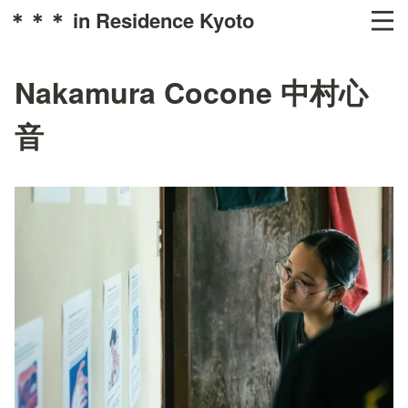
＊＊＊ in Residence Kyoto
Nakamura Cocone 中村心
音