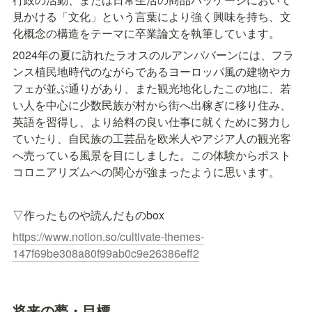
見かける「文化」という言葉により強く興味を持ち、文
化概念の構造をテーマに卒業論文を執筆しています。
2024年の夏に訪れたラオスのルアンパバーンには、フラ
ンス植民地時代のながらであるヨーロッパ風の建物やカ
フェが並ぶ通りがあり、また観光地化したこの地に、若
い人を中心に少数民族が村から街へ出稼ぎに移り住み、
英語を習得し、より給料の良い仕事に就くために努力し
ていたり、自民族の工芸品を欧米人やアジア人の観光客
へ売っている風景を目にしました。この体験からポスト
コロニアリズムへの関心が強まったように思います。
▽作ったものや読んだものbox
https://www.notion.so/cultivate-themes-
147f69be308a80f99ab0c9e26386eff2
将来の夢・目標